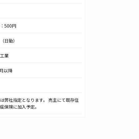
：500円
託（日勤）
工業
7月以降
は弊社指定となります。 売主にて既存住
疵保険に加入予定。