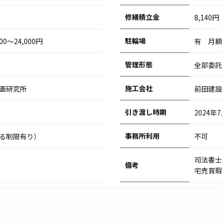
修繕積立金
8,140円
駐輪場
0～24,000円
有 月額
管理形態
全部委
施工会社
画研究所
前田建設
引き渡し時期
2024年
事務所利用
る制限有り）
不可
司法書士
備考
宅売買瑕